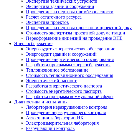
Экспертиза технических устройств
Экспертиза зданий и сооружений
Проведение экспертизы промбезопасности
Расчет остаточного ресурса
Экспертиза проектов
Проведение экспертизы проектов и проектной до
Стоимость экспертизы проектной документации
Переоформление лицензий на проведение ЭПБ
Энергосбережение
Энергоаудит - энергетическое обследование
Энергоаудит зданий и сооружений
Проведение энергетического обследования
Разработка программы энергосбережения
Тепловизионное обследование
Стоимость тепловизионного обследования
Энергетический паспорт
Разработка энергетического паспорта
Стоимость энергетического паспорта
Разработка программ коммунальной сферы
Диагностика и испытания
Лаборатория неразрушающего контроля
Проведение неразрушающего контроля
Аттестация лаборатории НК
Электроизмерительная лаборатория
Разрушающий контроль