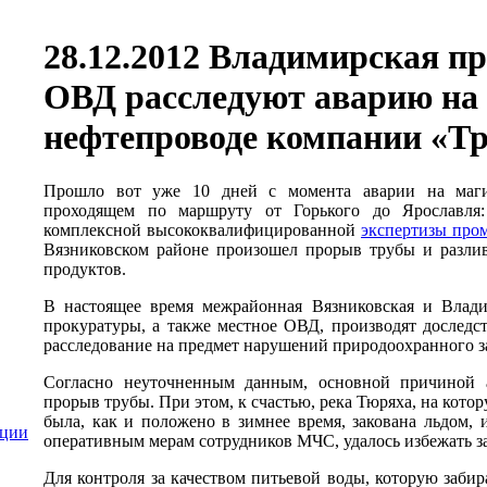
28.12.2012 Владимирская п
ОВД расследуют аварию на
нефтепроводе компании «Т
Прошло вот уже 10 дней с момента аварии на магис
проходящем по маршруту от Горького до Ярославля: 
комплексной высококвалифицированной
экспертизы про
Вязниковском районе произошел прорыв трубы и разли
продуктов.
В настоящее время межрайонная Вязниковская и Влади
прокуратуры, а также местное ОВД, производят доследс
расследование на предмет нарушений природоохранного з
Согласно неуточненным данным, основной причиной 
прорыв трубы. При этом, к счастью, река Тюряха, на кот
была, как и положено в зимнее время, закована льдом, и
ации
оперативным мерам сотрудников МЧС, удалось избежать з
Для контроля за качеством питьевой воды, которую заб