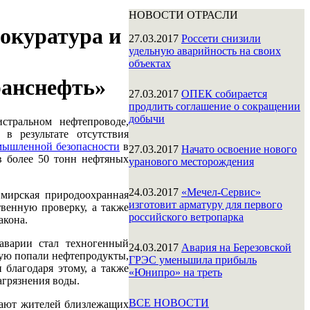
НОВОСТИ ОТРАСЛИ
рокуратура и
27.03.2017
Россети снизили
удельную аварийность на своих
объектах
ранснефть»
27.03.2017
ОПЕК собирается
продлить соглашение о сокращении
добычи
тральном нефтепроводе,
в результате отсутствия
мышленной безопасности
в
27.03.2017
Начато освоение нового
в более 50 тонн нефтяных
уранового месторождения
24.03.2017
«Мечел-Сервис»
мирская природоохранная
изготовит арматуру для первого
твенную проверку, а также
российского ветропарка
акона.
аварии стал техногенный
24.03.2017
Авария на Березовской
орую попали нефтепродукты,
ГРЭС уменьшила прибыль
 благодаря этому, а также
«Юнипро» на треть
агрязнения воды.
ВСЕ НОВОСТИ
ирают жителей близлежащих