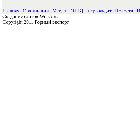
Главная
|
О компании
|
Услуги
|
ЭПБ
|
Энергоаудит
|
Новости
|
И
Cоздание сайтов WebAtma
Copyright 2011 Горный эксперт