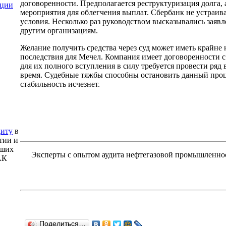
договоренности. Предполагается реструктуризация долга, 
ации
мероприятия для облегчения выплат. Сбербанк не устраи
условия. Несколько раз руководством высказывались заявл
другим организациям.
Желание получить средства через суд может иметь крайне
последствия для Мечел. Компания имеет договоренности с
для их полного вступления в силу требуется провести ряд
время. Судебные тяжбы способны остановить данный проц
стабильность исчезнет.
диту
в
тии и
аших
Эксперты с опытом аудита нефтегазовой промышленно
АК
Поделиться…