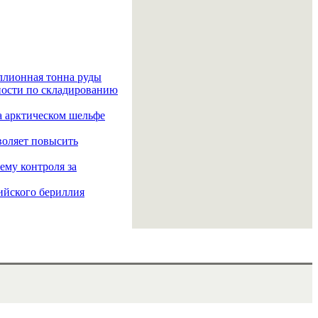
ллионная тонна руды
ности по складированию
а арктическом шельфе
воляет повысить
ему контроля за
ийского бериллия