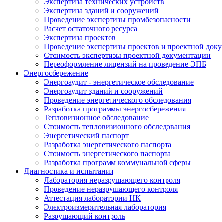
Экспертиза технических устройств
Экспертиза зданий и сооружений
Проведение экспертизы промбезопасности
Расчет остаточного ресурса
Экспертиза проектов
Проведение экспертизы проектов и проектной до
Стоимость экспертизы проектной документации
Переоформление лицензий на проведение ЭПБ
Энергосбережение
Энергоаудит - энергетическое обследование
Энергоаудит зданий и сооружений
Проведение энергетического обследования
Разработка программы энергосбережения
Тепловизионное обследование
Стоимость тепловизионного обследования
Энергетический паспорт
Разработка энергетического паспорта
Стоимость энергетического паспорта
Разработка программ коммунальной сферы
Диагностика и испытания
Лаборатория неразрушающего контроля
Проведение неразрушающего контроля
Аттестация лаборатории НК
Электроизмерительная лаборатория
Разрушающий контроль