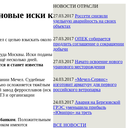
НОВОСТИ ОТРАСЛИ
 новые иски к
27.03.2017
Россети снизили
удельную аварийность на своих
объектах
27.03.2017
ОПЕК собирается
л с целью взыскать около
продлить соглашение о сокращении
добычи
суда Москвы. Иски поданы
ещё несколько дней.
27.03.2017
Начато освоение нового
ся и станет известна
уранового месторождения
24.03.2017
«Мечел-Сервис»
пании Мечел. Судебные
изготовит арматуру для первого
ьно осложняется тяжёлым
российского ветропарка
 завод ферросплавов (иск
БТЗ и организации
24.03.2017
Авария на Березовской
ГРЭС уменьшила прибыль
«Юнипро» на треть
рбанком
. Положительным
анком имеются
ВСЕ НОВОСТИ