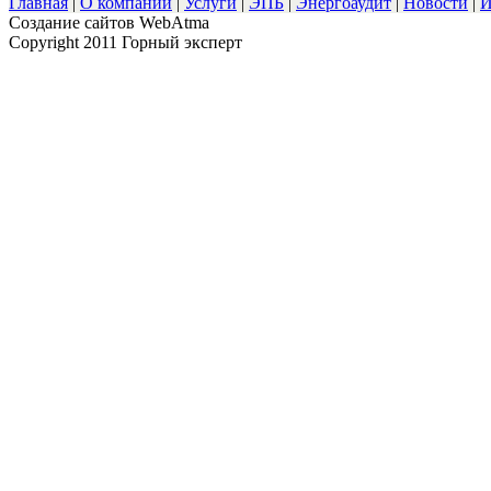
Главная
|
О компании
|
Услуги
|
ЭПБ
|
Энергоаудит
|
Новости
|
И
Cоздание сайтов WebAtma
Copyright 2011 Горный эксперт